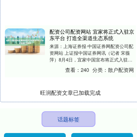
配资公司配资网站 宜家将正式入驻京
东平台 打造全渠道生态系统
来源：上海证券报·中国证券网配资公司配
资网站 上证报中国证券网讯（记者 宋薇
萍）8月4日，宜家中国宣布将正式入驻京
东平台，宜家家居京东官方旗舰店将于8月
查看：
240
分类：
散户配资网
8日开业....
旺润配资文章已加载完成
话题标签