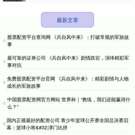
最新文章
股票配资平台查询网 《兵自风中来》：打破常规的军旅故
事
最可靠的证券公司 《兵自风中来》剧情跌宕，演绎精彩军
事对抗
免费股票配资平台官网 《兵自风中来》：精彩剧情与人物
成长的军旅故事
中国股票配资网官方网站 世界杯｜“教练，我们还能赢得什
么？”
国内正规最好的配资公司 青少年篮球公开赛全国总决赛启
幕：篮球小将&#32;津门比拼