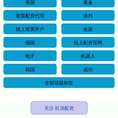
美国
黄金
股票配资代理
谈判
线上股票开户
全面
德国
线上配资官网
电子
机器人
我国
成功
全部话题标签
关注 旺润配资