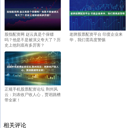
股指配资网 赵云真是个保镖
老牌股票配资平台 印度企业来
吗？他是不是被演义夸大了？历
华，我们需高度警惕
史上他到底有多厉害？
正规手机股票配资论坛 荆州风
云：刘表收尸收人心，贾诩跳槽
带全家！
相关评论