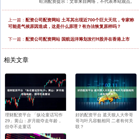
旺润配资提示：文章来自网络，不代表本站观点。
上一篇：
配资公司配资网站 土耳其出现近700个巨大天坑，专家称
可能是气候原因造成，这是什么原理？有办法恢复原样吗？
下一篇：
配资公司配资网站 国航远洋筹划发行H股并在香港上市
相关文章
理财配资平台 「纵论童话写作
好的配资平台 遮天狠人大帝哥
29」黄山：岁月能夺走年龄，
哥与叶凡容貌相同 二者有何关
但夺不走童话
联？