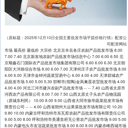
（原标题：2025年12月10日全国主要批发市场平菇价格行情）配资公
司配资网站
市场 最高价 最低价 大宗价 北京京丰岳各庄农副产品批发市场 8.00 7.00 7.40 北京新发地农副产品批发市场信息中心 7.00 6.00 6.50 北京顺鑫石门国际农产品批发市场集团有限公司 6.60 6.00 6.30 北京朝阳区大洋路综合市场 8.00 6.00 7.00 天津何庄子农产品批发市场 8.00 4.00 6.00 天津市金钟河蔬菜贸易中心 6.00 4.00 4.00 天津碧城农产品批发市场 5.60 5.00 5.30 邯郸市(馆陶)金凤禽蛋农贸批发市场 4.00 4.00 4.00 河北三河市建兴农副产品批发市场 -- -- 7.40 山西省太原市河西农产品有限公司 8.00 7.00 7.50 山西太原丈子头农产品物流园（原城东利民） 10.00 8.00 9.00 山西省大同市振华蔬菜批发市场有限责任公司 -- -- 4.00 山西省朔州大运果菜批发市场有限公司 10.20 9.80 10.00 内蒙古呼和浩特市东瓦窑农副产品批发市场有限责任公司 9.00 5.00 8.00 呼和浩特市美通首府无公害农产品批发市场 9.00 5.00 8.00 内蒙包头市友谊蔬菜批发市场 8.00 8.00 8.00 内蒙赤峰西城市场 5.00 4.80 4.90 鄂尔多斯市万家惠农贸市场有限公司 10.20 9.80 10.00 辽宁鞍山宁远农产品批发市场 7.00 5.00 6.00 辽宁朝阳市果菜批发市场 9.00 6.00 7.50 长春海吉星农产品物流有限公司 9.00 8.00 8.00 白山市星泰批发市场有限公司 -- -- 10.00 中俄国际农产品交易中心 12.00 6.00 9.00 黑龙江省华博农产品市场有限公司 8.00 6.00 6.50 黑龙江鹤岗市万圃源蔬菜有限责任公司 7.00 7.00 7.00 上海农产品中心批发市场经营管理有限公司 8.00 6.00 7.00 上海市江桥批发市场经营管理有限公司 10.00 9.00 9.50 南京农副产品物流配送中心有限公司 7.20 7.00 7.10 江苏宜兴市瑞德蔬菜果品批发市场有限公司 7.00 6.00 6.50 徐州农副产品中心批发市场 5.00 3.60 4.30 徐州东高农产品市场管理有限公司 5.80 5.00 5.40 江苏凌家塘市场发展有限公司 15.00 10.00 12.00 江苏苏浙皖边界市场发展有限公司 -- -- 16.00 江苏苏州南环桥农副产品批发市场 4.00 3.20 3.60 江苏联谊农副产品批发市场 8.00 5.00 7.00 宁波蔬菜批发市场有限公司 6.80 4.80 5.80 浙江嘉兴蔬菜批发交易市场 -- -- 4.33 绍兴市蔬菜果品批发交易市场有限公司 -- -- 9.00 马鞍山市安民农副产品贸易有限公司 7.60 6.00 6.80 安徽省淮北市中瑞农产品批发市场 -- -- 8.00 天长市永福农副产品批发市场 8.00 7.20 7.60 阜阳农产品中心批发市场 8.00 5.60 6.40 北海果业砀山惠丰市场有限公司 -- -- 7.00 安徽六安市裕安区紫竹林农产品批发市场 7.00 3.50 4.30 福建省福鼎市商贸业服务中心 7.00 5.40 6.40 南昌深圳农产品中心批发市场有限公司 8.40 8.00 8.20 江西乐平蔬菜农产品批发大市场 6.40 6.00 6.20 江西九江琵琶湖农产品物流有限公司 6.00 5.00 5.40 青岛抚顺路蔬菜副食品批发市场股份有限公司 10.00 6.00 8.60 青岛市城阳蔬菜水产品批发市场有限公司 7.60 6.00 7.20 山东凯盛国际农产品物流城 4.00 3.00 3.50 山东德州黑马农贸水产批发市场 6.00 4.00 4.60 河南濮阳宏进农副产品批发市场有限公司（原河南濮阳蔬菜瓜果批发市场） -- -- 3.60 黄淮农产品股份有限公司 8.00 3.00 5.30 武汉白沙洲农副产品大市场有限公司 6.20 6.00 6.10 湖北襄樊市蔬菜批发市场 -- -- 4.60 湖北鄂州市蟠龙农产品批发市场 5.00 3.00 5.00 湖北黄商集团股份有限公司 10.00 9.20 9.60 湖北浠水农产品批发市场 10.20 8.60 9.40 长沙马王堆农产品股份有限公司 6.00 5.00 5.50 广东汕头农副产品批发中心市场 7.20 4.60 5.90 南宁农产品中心有限责任公司 -- -- 7.00 龙门实业（集团）有限公司西三街农副水产品市场 14.00 10.00 12.00 重庆双福国际农贸城 6.00 5.00 5.50 四川成都农产品中心批发市场 6.00 4.00 5.00 绵阳市高水农副产品批发有限公司 -- -- 8.40 南充川北农产品交易有限公司 10.00 8.00 9.00 四川广安市邻水县农产品交易中心 -- -- 12.00 达州市复兴市场管理有限责任公司 10.20 9.00 9.60 陕西朱雀实业集团有限公司 8.00 5.20 6.60 陕西咸阳新阳光农副产品有限公司 9.00 8.00 8.60 兰州国际高原夏菜副食品采购中心 7.00 6.30 6.49 甘肃陇国源市场管理有限公司 -- -- 8.00 金昌市金川天然农产品发展有限责任公司 10.00 9.00 9.50 甘肃靖远县瓜果蔬菜批发市场 8.20 8.00 8.10 甘肃邦农农产品批发市场 6.00 4.80