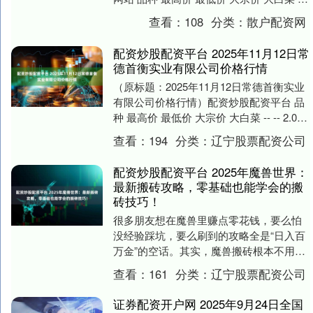
-- 6.00 油菜 -- -....
查看：
108
分类：
散户配资网
配资炒股配资平台 2025年11月12日常
德首衡实业有限公司价格行情
（原标题：2025年11月12日常德首衡实业
有限公司价格行情）配资炒股配资平台 品
种 最高价 最低价 大宗价 大白菜 -- -- 2.00
油菜 -- -- 8....
查看：
194
分类：
辽宁股票配资公司
配资炒股配资平台 2025年魔兽世界：
最新搬砖攻略，零基础也能学会的搬
砖技巧！
很多朋友想在魔兽里赚点零花钱，要么怕
没经验踩坑，要么刷到的攻略全是“日入百
万金”的空话。其实，魔兽搬砖根本不用你
肝到凌晨，也不用搞复杂操作。为什么这
查看：
161
分类：
辽宁股票配资公司
么说呢？ 因....
证券配资开户网 2025年9月24日全国